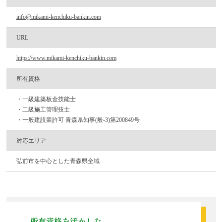
info@mikami-kenchiku-bankin.com
URL
https://www.mikami-kenchiku-bankin.com​
所有資格
・一級建築板金技能士
・二級施工管理技士
・一般建設業許可 青森県知事(般-3)第200849号
対応エリア
弘前市を中心とした青森県全域
所有資格を活かした