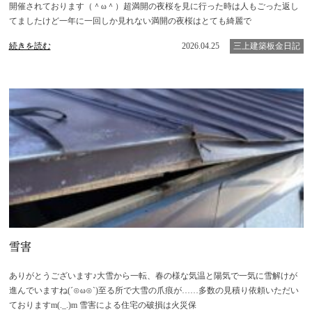
開催されております（＾ω＾）超満開の夜桜を見に行った時は人もごった返し
てましたけど一年に一回しか見れない満開の夜桜はとても綺麗で
続きを読む
2026.04.25
三上建築板金日記
雪害
ありがとうございます♪大雪から一転、春の様な気温と陽気で一気に雪解けが
進んでいますね(´⊙ω⊙`)至る所で大雪の爪痕が……多数の見積り依頼いただい
ておりますm(._.)m 雪害による住宅の破損は火災保