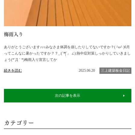
梅雨入り
ありがとうございます♪♪♪みなさま体調を崩したりしてないですか？( ^ω^ )6月
ってこんなに暑かったですか？？_:(´ཀ`」 ∠):熱中症対策しっかりしていきまし
ょう(*´Д｀*)梅雨入り宣言してか
続きを読む
2025.06.20
三上建築板金日記
次の記事を表示
カテゴリー