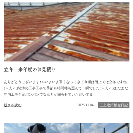
立冬 来年度のお見積り
ありがとうございます♪♪♪いよいよ寒くなってきて今週は暦上では立冬ですね
(＞人＜;)怒涛の工事工事で季節も時間軸も歪んで一瞬でした(＞人＜;)まだまだ
年内工事予定パンパンでなんとか回らせていただいてま
続きを読む
2025.11.04
三上建築板金日記