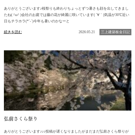
ありがとうございます♪桜祭りも終わりちょっとずつ暑さも顔を出してきまし
たね( ^ω^ )会社のお庭では藤の花が綺麗に咲いています( ´∀｀)気温が30℃近い
日もチラホラ(*´-`)今年も暑いのかなーと
続きを読む
2026.05.21
三上建築板金日記
弘前さくら祭り
ありがとうございます♪♪♪投稿が遅くなりましたがまだまだ弘前さくら祭りが