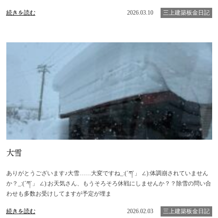
続きを読む
2026.03.10
三上建築板金日記
大雪
ありがとうございます♪大雪……大変ですね_:(´ཀ`」 ∠):体調崩されていません
か？_:(´ཀ`」 ∠):お天気さん、もうそろそろ休戦にしませんか？？除雪の問い合
わせも多数お受けしてますが予定が埋ま
続きを読む
2026.02.03
三上建築板金日記