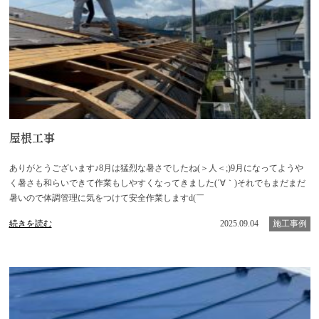
屋根工事
ありがとうございます♪8月は猛烈な暑さでしたね(＞人＜;)9月になってようや
く暑さも和らいできて作業もしやすくなってきました(´∀｀)それでもまだまだ
暑いので体調管理に気をつけて安全作業しますd(￣
続きを読む
2025.09.04
施工事例