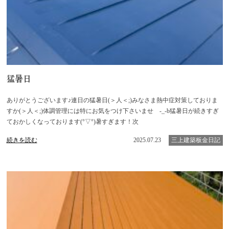
猛暑日
ありがとうございます♪連日の猛暑日(＞人＜;)みなさま熱中症対策しておりま
すか(＞人＜;)体調管理には特にお気をつけ下さいませ -_-b猛暑日が続きすぎ
ておかしくなっております(°▽°)暑すぎます！次
続きを読む
2025.07.23
三上建築板金日記