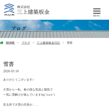
MENU
ブログ
HOME
ブログ
三上建築板金日記
雪害
雪害
2026.03.10
ありがとうございます♪
大雪から一転、春の様な気温と陽気で
一気に雪解けが進んでいますね(´⊙ω⊙`)
至る所で大雪の爪痕が……