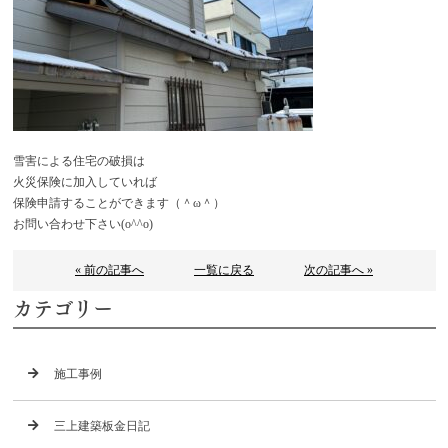
雪害による住宅の破損は
火災保険に加入していれば
保険申請することができます（＾ω＾）
お問い合わせ下さい(o^^o)
« 前の記事へ
一覧に戻る
次の記事へ »
カテゴリー
施工事例
三上建築板金日記