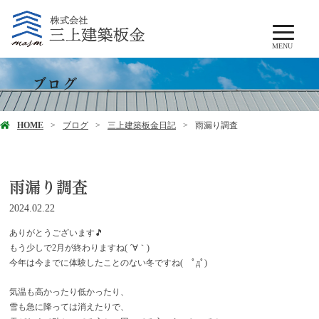
MENU
ブログ
HOME
ブログ
三上建築板金日記
雨漏り調査
雨漏り調査
2024.02.22
ありがとうございます🎵
もう少しで2月が終わりますね( ´∀｀)
今年は今までに体験したことのない冬ですね( ﾟдﾟ)
気温も高かったり低かったり、
雪も急に降っては消えたりで、