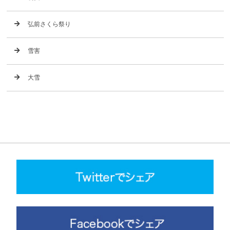
弘前さくら祭り
雪害
大雪