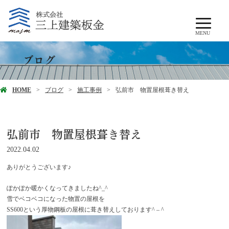
MENU
ブログ
HOME
ブログ
施工事例
弘前市 物置屋根葺き替え
弘前市 物置屋根葺き替え
2022.04.02
ありがとうございます♪
ぽかぽか暖かくなってきましたね^_^
雪でベコベコになった物置の屋根を
SS600という厚物鋼板の屋根に葺き替えしております^ – ^