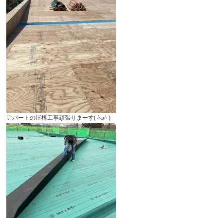
アパートの屋根工事頑張りまーす( ^ω^ )