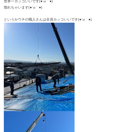
世界一カッコいいです(●´ω｀●)
惚れちゃいます(●´ω｀●)
というかウチの職人さんは全員カッコいいです(●´ω｀●)