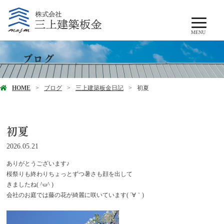
MENU
ブログ
HOME
ブログ
三上建築板金日記
初夏
初夏
2026.05.21
ありがとうございます♪
桜祭りも終わりちょっとずつ暑さも顔を出して
きましたね( ^ω^ )
会社のお庭では藤の花が綺麗に咲いています( ´∀｀)